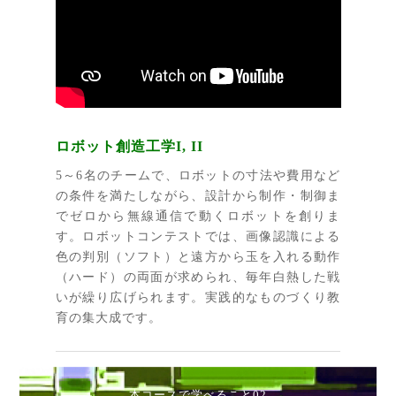
ロボット創造工学I, II
5～6名のチームで、ロボットの寸法や費用など
の条件を満たしながら、設計から制作・制御ま
でゼロから無線通信で動くロボットを創りま
す。ロボットコンテストでは、画像認識による
色の判別（ソフト）と遠方から玉を入れる動作
（ハード）の両面が求められ、毎年白熱した戦
いが繰り広げられます。実践的なものづくり教
育の集大成です。
本コースで学べること02