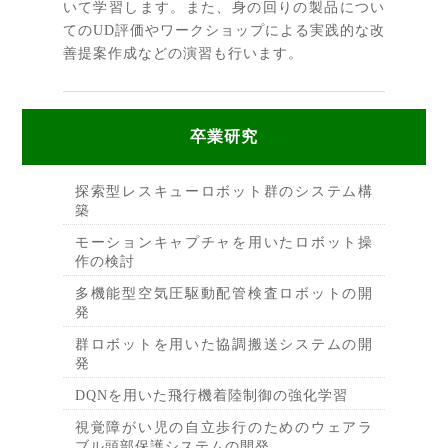
いて学習します。また、身の回りの製品につい
てのUD評価やワークショップによる実践的な改
善提案作成などの演習も行います。
卒業研究
探索型レスキューロボット群のシステム構
築
モーションキャプチャを用いたロボット操
作の検討
多機能型空気圧駆動配管検査ロボットの開
発
群ロボットを用いた協調搬送システムの開
発
DQNを用いた飛行機着陸制御の強化学習
視覚障がい児の自立歩行のためのウェアラ
ブル頭部保護システムの開発